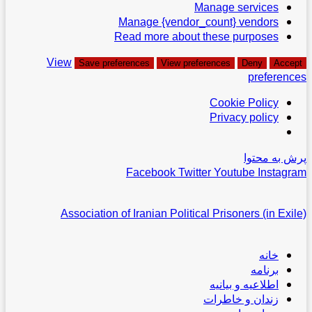
Manage services
Manage {vendor_count} vendors
Read more about these purposes
View
Save preferences
View preferences
Deny
Accept
preferences
Cookie Policy
Privacy policy
پرش به محتوا
Facebook
Twitter
Youtube
Instagram
Association of Iranian Political Prisoners (in Exile)
خانه
برنامه
اطلاعیه و بیانیه
زندان و خاطرات