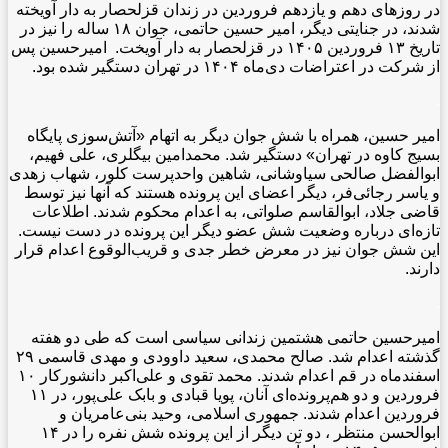
در روزهای دهم و یازدهم فروردین در زندان قزلحصار به دار آویخته
شدند، در جنایتی دیگر، امیر حسین حاتمی، جوان ۱۸ ساله را نیز در
تاریخ ۱۳ فروردین ۱۴۰۵ در قزلحصار به دار آویخت. امیرحسین پس
از شرکت در اعتراضات دی‌ماه ۱۴۰۴ در تهران دستگیر شده بود.
.
امیر حسین، همراه با شش جوان دیگر به اتهام «آتش‌سوزی پایگاه
بسیج کاوه در تهران» دستگیر شد. محمدامین بیگلری، علی فهیم،
ابوالفضل صالحی سیاوشانی، شاهین واحدپرست کلور، شهاب زهدی
و یاسر رجائی‌فر، دیگر اعضای این پرونده‌ هستند که آنها نیز توسط
قاضی جلاد، ابوالقاسم صلواتی، به اعدام محکوم شدند. اطلاعات
تازه‌ای درباره وضعیت شش عضو دیگر این پرونده در دست نیست.
این شش جوان نیز در معرض خطر جدی و قریب‌الوقوع اعدام قرار
دارند.
.
امیرحسین حاتمی هشتمین زندانی سیاسی است که طی دو هفته
گذشته اعدام شد. صالح محمدی، سعید داوودی و مهدی قاسمی ۲۹
اسفندماه در قم اعدام شدند. محمد تقوی و علی‌اکبر دانشورکار ۱۰
فروردین و دو هم‌پرونده‌ای آنان، پویا قبادی و بابک علی‌پور، در ۱۱
فروردین اعدام شدند. جمهوری اسلامی، وحید بنی‌عامریان و
ابوالحسن منتظر ، دو تن دیگر از این پرونده شش نفره را در ۱۴