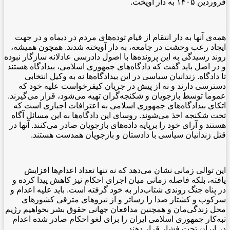
فروردین ۱۴۰۵ به دار آویخت.
.
همه‌ی آنها به دار انتقام از قیام توده‌های مردم در دیماه و در جهت
ایجاد رعب وحشت در جامعه، به دار آویخته شدند. همچون همیشه،
روند رسیدگی به این پرونده‌ها با اصول دادرسی عادلانه سازگار نبوده
و در اصل باید گفت که دادگاه‌های جمهوری اسلامی، بیدادگاه هستند
تا دادگاه. زندانیان سیاسی در این بیدادگاه‌ها نه به وکیل انتخابی
دسترسی دارند و نه از پیش در جریان کیفرخواست علیه خود که
عموما توسط بازجویان و شکنجه‌گران تهیه می‌شود، قرار می‌گیرند.
اتکای بیدادگاه‌های جمهوری اسلامی به اعترافات اجباری است که
تحت شکنجه اخذ می‌شوند. روسای این دادگاه‌ها به این مسائل آگاه
هستند و آرای خود را برپایه داده‌های بازجویان صادر می‌کنند. آنها در
قتل زندانیان سیاسی با دادستان و بازجویان همدست هستند.
.
این توالی زمانی نشان می‌دهد که نه تنها تعداد اعدام‌ها افزایش
یافته، بلکه فاصله زمانی میان اجرای احکام نیز کاهش پیدا کرده و
در پناه جنگ روندی شتاب‌دار به خود گرفته است. باید علیه اعدام و
سرکوب و کشتار صدا را رساتر و از نیروهای مترقی کشورهای
محل زندگی‌مان و همچنین مدافعان جهانی حقوق بشر بخواهیم رژیم
تبه‌کار جمهوری اسلامی ایران را برای لغو احکام صادر شده اعدام
در ایران تحت فشار قرار دهند.