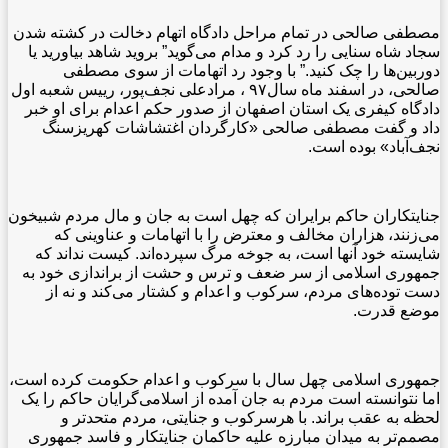
مصطفی صالحی در تمام مراحل دادگاه اتهام دخالت در کشته شدن
سجاد شاه ‌سنایی را رد کرد و مدام می‌گوید” بروید شاهد بیاورید یا
دوربین‌ها را چک کنید.”
با وجود رد اتهامات از سوی مصطفی
صالحی، در اسفند ماه سال۹۷ ، مرادعلی نجف‌پور، رییس شعبه اول
دادگاه کیفری یک استان اصفهان از صدور حکم اعدام برای او خبر
داد و گفت مصطفی صالحی «کارگردان اغتشاشات کهریزسنگ
نجف‌آباد» بوده است.
جنایتکاران حاکم برایران که چهل است به جان و مال مردم شبیخون
می‌زنند، هزاران مخالف و معترض را با اتهامات و عناوینی که
شایسته خود آنها است، به جوخه مرگ سپرده‌اند. کیست نداند که
جمهوری اسلامی از سر ضعف و ترس و حشت از براندازی خود به
دست توده‌های مردم، سرکوب و اعدام و کشتار می‌کند و نه از
موضع قدرت.
جمهوری اسلامی چهل سال با سرکوب و اعدام حکومت کرده است،
اما نتوانسته است مردم به جان آمده از اسلامی‌گرایان حاکم را یک
لحظه به عقب براند. با هرسرکوب و جنایتی، مردم متحدتر و
مصمم‌تر به میدان مبارزه علیه حاکمان جنایتکار و فاسد جمهوری