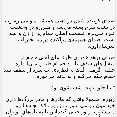
صداي کوبيده شدن در آهنی هميشه منو می‌ترسونه.
در پشت سرم بسته می‌شه و مــن‌رو در وحشـت
فـرو مـی‌بره. قسمت اصلی حمام پر از زن و بچه
است. صدای همهمه‌ی پراکنده در مه بخار آب
سرسام‌آوره.
صدای برهم خوردن ظرف‌های آهنی حمام از
سفال‌های سقف بلنــد حمـام طنيـن مـی‌اندازه.
خيلـی گرمـه. گـاهی، قطره‌ی آب سرد از سقف بلند
حمام چكه می‌کنه و به بدنم می‌خوره.
” بيا جلو- نوبت شستشوی توئه”.
زيوره. معمولا وقتی که مادرها و مادر بزرگ‌ها دارن
خودشون رو می شورند، زيـور دلاك بچـه‌هـا رو
مـی‌شوره. زيور خيلی گنده‌اس با پستان‌هاي آويزان.