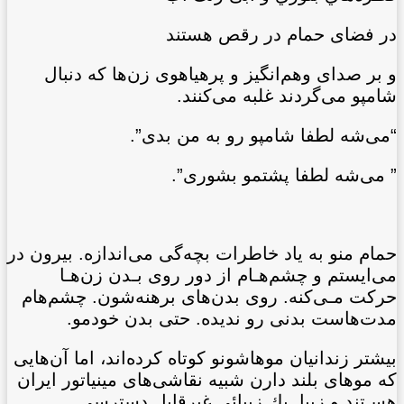
در فضای حمام در رقص هستند
و بر صدای وهم‌انگيز و پرهياهوی زن‌ها که دنبال
شامپو می‌گردند غلبه می‌کنند.
“می‌شه لطفا شامپو رو به من بدی”.
” می‌شه لطفا پشتمو بشوری”.
حمام منو به ياد خاطرات بچه‌گی می‌اندازه. بيرون در
می‌ايستم و چشم‌هـام از دور روی بـدن زن‌هـا
حرکت مـی‌کنه. روی بدن‌های برهنه‌شون. چشم‌هام
مدت‌هاست بدنی رو نديده. حتی بدن خودمو.
بيشتر زندانيان موهاشونو کوتاه کرده‌اند، اما آن‌هایی
که موهای بلند دارن شبيه نقاشی‌های مينياتور ايران
هسـتند و زيبا. يك زيبائی غيرقابل دسترسی.