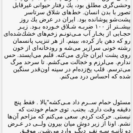
وحشی‌گری مطلق بود، يك رفتار حيوانی غيرقابل
تصور با بدن انسان. خط‌های شلاق سرتاسر
پشت‌شو پوشانده بود. ايران در عرض يك روز
بيشــتر از ١٠٠ ضربـه شـلاق خـورده بـود. زيـر
حجـابی از بخـار آب مـی‌تونـم زخم‌های خشك‌شده‌ای
رو که دهن باز کرده، ببينم. از هر تنزيب پانسمان
رشته خونی سرازير می‌شه و رودخانه‌ای از خون
روی پشت ايران جاری می‌کنه. قلبم می‌ايستد. حس
ندارم. می‌لرزم و خجالت می‌کشم. تا سرحد مرگ
می‌ترسم. قلب يخ‌زده‌ام در سينه اون‌قدر سنگين
شده که احساس درد می‌کنم.
مسئول حمام ســرم داد مـی‌کشه”يالا . فقط پنچ
دقيقه وقت داری. بجنب. توی حمام خودتت که
نيستی. حرکت کردم. سعی می‌کنم که مزاحم آن‌ها
نشم. اونا از زير دوش ميان بيرون ولــی در عـرض
دو ثانيـه سـه نفـر ديگـر وارد می‌شـن. موفـق