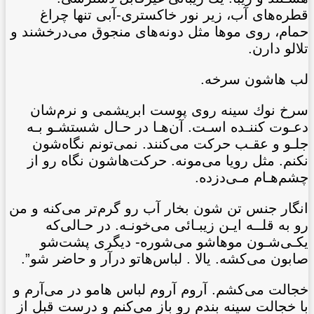
قطره‌های آب، زير نور خاکستری-آبی تنها چراغ
حمام، روی موها مثل دونه‌های منجوق می‌درخشند و
تلالو دارن.
لب هاشون سرخه.
سرخ نوك سينه روی پوست ابريشمی و نرم‌شان
دعـوت کننـده اسـت. آن‌هـا در حـال شستشـو بـه
جلـو و عقـب حرکت می‌کنند. نمی‌تونم نگاه‌شون
نكنم. مثل رويا می‌مونه. حرکت‌هاشون نگاه رو از
چشم‌هـام مـی‌دزده.
انگار جنس تن شون بخار آب رو گرم‌تر می‌كنه و من
رو به قلــه ايـن زيبـائی می‌خونـه. در حـالی‌که
يكـی‌شـون موهاشو می‌شوره- ديگری پشت‌شو
صابون می‌كشه. يالا . لباس‌هاتو درآر و حاضر شو”.
خجالت می‌کشم. آروم آروم لباس هامو در می‌آرم و
با خجالت سينه بندم رو باز می‌کنم و درست قبل از