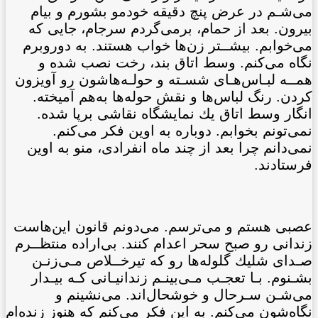
می‌شـم در عرض پنچ دقيقه خودمو بشورم و بيام
بيرون. بعد از حمام، برمی‌گردم سرجام، جايی که
می‌خوابم. بيشــتر زن‌ها خواب هستند. به دوروبرم
نگاه می‌کنم. وسط اتاق بند، رخت نصب شده و
همــه لبـاس‌هـای شسـته و حولـه‌هاشون رو آويزون
کردن. رنگ لباس‌ها و نقش حوله‌ها به‌هم آميخته.
انگار وسط اتاق يك نمايشگاه نقاشی برپا شده.
نمی‌تونم بخوابم. دوباره به اوين فكر می‌کنم.
نمی‌دانم چرا بعد از چند ماه انفرادی، منو به اوين
فرستادند.
عصبی هستم و می‌ترسم. می‌دونم قانون اين‌هاست
زندانی رو صبح سحر اعدام کنند. بی‌اراده منتظــرم
صـدای شليك گلوله‌ها رو که تيرخــلاص مـی‌زنـن
بشـنوم. بـا تعجـب مـی‌بينـم زندانيـانی کـه بيـدار
می‌شـن سـرحال و خوشحال‌اند. می‌نشينم و
نگاه‌شون می‌کنم. به اين فكر می‌کنم که هنوز زنده‌ام