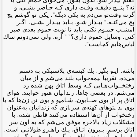
گفتم بيدار شو. تكون بخور. می‌خوای حمام کنی يا
نه؟ پنــچ دقيقـه وقـت داری کـه حـاضر بشـی، و
گرنه وقت‌تو می‌دم به يكی ديگه”. يكی تو گوشم پچ
پچ می‌کنـه.” بيـدار شـو. بـايد بيـدار بشـی. اگـر
امشـب حمـوم نكنی بايد تا نوبت حموم بعدی صبر
کنی. وسايل حموم داری؟” ” آره. ولی نمی‌دونم ساك
لباس‌هايم کجاست”.
باشه. اينو بگير. يك کیسه‌ی پلاستيكی به دستم
می‌ده. تقريبا نيمه‌خواب بلند می‌شم و از ميان
رختخــواب‌هـايی کـه وسط اتاق پهن شده رد
می‌شم. در بعضی جاها، زندانيان هنوز خوابند. هوای
اتاق پر از بوی صــابون، شـامپو و بوی تن زن‌ها که با
بوی بد پتوهای کهنه‌ی سربازی که زندانيان به‌عنوان
رختخواب از آن‌ها استفاده می‌کنند قاطی شده. با
مشكلات زياد بالاخره موفق می‌شم که به اون سر
اتاق برسم. بـيرون اتـاق، يـك راهـرو طولانـی است.
يك طرف آن شش اتاق بزرگ و طــرف ديگـه‌اش