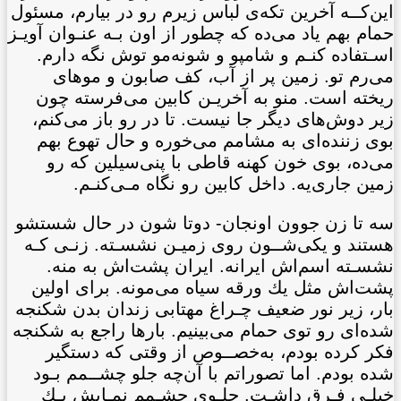
اين‌كــه آخرين تكه‌ی لباس زيرم رو در بيارم، مسئول
حمام بهم ياد می‌ده که چطور از اون بـه عنـوان آويـز
اسـتفاده کنـم و شامپو و شونه‌مو توش نگه دارم.
می‌رم تو. زمين پر از آب، کف صابون و موهای
ريخته است. منو به آخريـن کابين می‌فرسته
چون
زير دوش‌های ديگر جا نيست. تا در رو باز می‌کنم،
بوی زننده‌ای به مشامم می‌خوره و حال تهوع بهم
می‌ده، بوی خون کهنه قاطی با پنی‌سيلين که رو
زمين جاری‌یه. داخل کابين رو نگاه مـی‌کنـم.
سه تا زن جوون اونجان- دوتا شون در حال شستشو
هستند و يكی‌شــون روی زميـن نشسـته. زنـی کـه
نشسـته اسم‌اش ايرانه. ايران پشت‌اش به منه.
پشت‌اش مثل يك ورقه سياه می‌مونه. برای اولين
بار، زير نور ضعيف چـراغ مهتابی زندان بدن شكنجه
شده‌ای رو توی حمام می‌بينيم. بارها راجع به شكنجه
فكر کرده بودم، به‌خصــوص از وقتی که دستگير
شده بودم. اما تصوراتم با آن‌چه جلو چشــمم بـود
خيلـی فـرق داشـت. جلـوی چشـمم نمـايش يـك