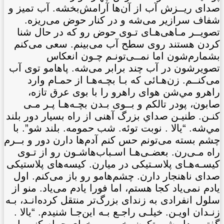
صدای ريــزش آب از آن‌ها آرامش‌بخشه. آب تميز و
شفاف سرازير می‌شه و در کنار حوض می‌ريزه.
تصويــر مـاهی‌هـای تـوی حوض رو که در حال شنا
کردن هستند روی سطح آب می‌بينم. سعی می‌کنم
بشمارم‌شون اما نمــی‌تونـم چـون انعكاس
تصويرشون در آب چند برابر می‌شه. پاهامو توی آب
می‌کنــم. زن‌هـائی که بـا بچـه‌هـا از حمـام وارد
راهرو مي‌شن هوای راهرو را با بوی عرق تازه،
صابون، پودر تالكم و بــوی بـدن بچـه‌هـا پـر مـی
کنـن. طنيـن صداي بزرگ آهنی از راه بسيار دور بلند
مي‌شه. “يالا . نوبت توئه. شب حمومه. بلند شو”. با
چشم بسته می‌تونم
حس کنم آدم‌ها دارن دور و بــرم
راه مـی‌رن. بعضـی‌هـا اسـباب‌هاشـون رو از تـوی
کيسـه‌هـای پلاسـتيكی در میارن. کیسه‌های پلاستيكی
صدای ناهنجار دارن. چشم‌هامو رو باز می‌کنم. اول
يادم نمی‌یاد کجا هستم، اما فورا يادم می‌ياد. منو از
سلول انفرادی به زندای بزرگ‌تر منتقل کرده‌انـد، بـه
زنـدان اويـن. خيلـی راجـع بـه اين‌جـا شنيدم. “يالا .