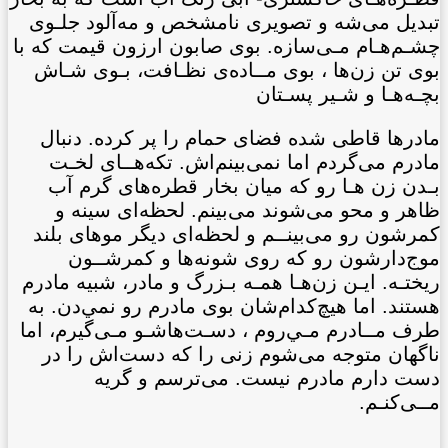
تبديل می‌شه و تصويری نامشخص و مه‌آلود جلـوی
چشـم‌هـام مـی‌سازه. بوی صابون ارزون قيمت که با
بوی تن زن‌ها ، بوی مــاده‌ی نظـافت، بـوی شـاش
بچـه‌هـا و شـير پسـتان
مادرها قاطی شده فضای حمام را پر کرده. دنبال
مادرم می‌گردم اما نمی‌بينم‌اش. تکه‌هــای لخـت
بـدن زن هـا رو که ميان بخار قطره‌های گرم آب
ظاهر و محو می‌شوند می‌بينم. لحظه‌ای سينه و
کمرشون رو می‌بينــم و لحظه‌ای ديگر موهای بلند
موج‌دارشون رو که روی شونه‌ها و کمرشــون
ريختـه. ايـن زن‌هـا همـه بـزرگ و مادر، شبيه مادرم
هستند. اما هيچ‌كدام‌شان بوی مادرم رو نمي‌دن. به
طرف مــادرم مـي‌روم ، دسـت‌هاشـو مـی‌گيرم، اما
ناگهان متوجه می‌شوم زنی را که دست‌اش را در
دست دارم مادرم نيست. می‌ترسم و گريه
مــی‌کنـم.