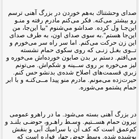
صدای وحشتناك به‌هم خوردن در بزرگ آهنی ترسم
رو بيشتر می‌کنه. فكر می‌کنم مادرم رفته و منـو
اين‌جـا ول کرده. صداشو مي‌شنوم “بيا اين‌جا، من
اين‌جا هستم”.
به سوی صدای اون، به طرف صدای
اين زن حرکت می‌کنم. اما سر راه سر می‌خورم و
تــوی بغـل زنـی که روی سكوی حمام نشسته
می‌افتم. دستم بر بدن صابون خورده‌اش می‌خوره و
ليز می‌خوره بر روی ســينه و شكم‌اش. می‌تونم
زبري قسمت‌های اصلاح شده‌ی بدنشو حس کنم.
حيرت‌زده می‌مونم. مادرم منو پيدا مــی‌کنـه و با ابر
حمام پشتمو می‌شوره.
در بزرگ آهنی بسته می‌شود. ما در راهرو عمومی
بيرون حمام هســتيم. وسـط راهـرو، حوضـی بلنـد و
کم‌عمق است که کف آن با سراميك آبی و بنفش
پوشيده شده. وسط حوض چهار فواره است که