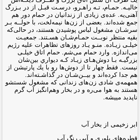
خاليـه. حمـام، تـه راهـرو، درسـت قبـل از در بـزرگ
آهنی‌یه. عده‌ی زيادی از زندانيان در حمام دور هم
جمع شده‌اند. بعضی از زن‌ها نيمه‌لخت، با حولــه بـر
سرشـان مشغول لباس پوشيدن هستند، در حالی‌که
بقيه منتظر نوبــت حمـام‌شـان هسـتند. جمعيـت
خيلـی زيـاده. منـو يـاد
روزهای تظاهرات عليه رژيم
می‌اندازه. وارد حمام می‌شم. حمام اتاق خيلـی
بزرگيـه بـا دوش‌هـای زيـاد کـه ديواري بين‌شان
نيست. فقط چهار تا از دوش‌ها رو با يك پارتيشن از
هم جدا کرده‌اند و بيــن‌شـان در گذاشـته‌اند.
همهمه‌ی شادی زن‌های زندانی که مشغول شستشو
هستند به هوا می‌ره و در بخار وهم‌انگيز آب گرم
ناپديد ميیشه.
ابر زخيمی از بخار آب
قطره‌هاي بلوري و آبی رنگ آب