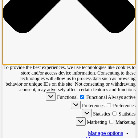
To pr
beha