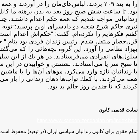
را به بند ٢٠٩ بردند. لباس‌های‌مان را در آور
نيری حاكم شرع شعبه دو دادسرای اوين پرسيد:“توبه ك
قزل‌حصار منتقل شدم. رئيس زندان فردی بود بنام “ حا
بهزاد نظامی را آورد. اين گروه بچه‌هائی را كه می‌گف
تا صبح سر پا می‌استادند. نشستن و خوابيدن در اين سل
با زندانيان تازه وارد می‌كرد، موهای آن‌ها را با ماش
همه می‌كردند، با كمك تواب‌ها دهان زندانی را باز م
كردند كه تا چندين روز حالم بد بود.
سایت قدیمی کانون
https://www.kanoon-zendanian.org/index.html
تمام حقوق برای کانون زندانیان سیاسی ایران (در تبعید) محفوظ است