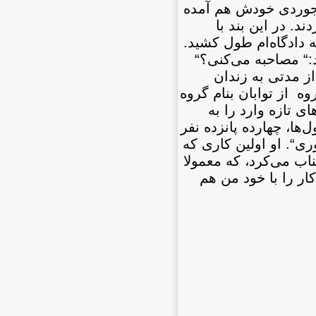
د. لاجوردی خودش هم آمده
ند. عصر آن روز ما را به بند ٣٢٥ اوين منتقل كردند. در اين بند با
يم كه همه حكم اعدام داشتند. چند روز بعد مرا به دادگاه بردند. حدود يك دقيقه و ٤٠ ثانيه دادگاه‌ام طول كشيد.
:“ مصاحبه می‌كنی؟“
كم‌اش اعدام است، او را ببريد.“ از آن‌جا مستقيما به انفرادی ٣٢٥ و بعد از مدتی به زندان
ه از توابان بنام گروه
ی تازه وارد را به
لت كمبود جا در اين سلول‌ها، چهارده پانزده نفر
ری“. او اولين كاری كه
ناب می‌كرد، كه معمولا
ار را با خود من هم