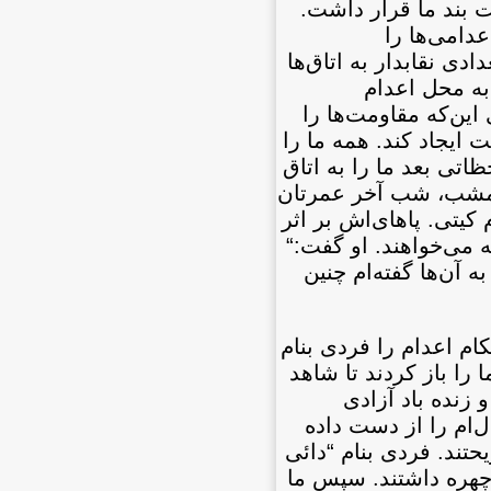
ت بند ما قرار داشت.
 اعدامی‌ها را
ی نقابدار به اتاق‌ها
 به محل اعدام
اين‌كه مقاومت‌ها را
 ايجاد كند. همه ما را
ودند. لحظاتی بعد ما را به اتاق
 امشب، شب آخر عمرتان
كيتی. پاهای‌اش بر اثر
 می‌خواهند. او گفت:“
ه آن‌ها گفته‌ام چنين
ام اعدام را فردی بنام
ندهای ما را باز كردند تا شاهد
زنده باد آزادی
‌ام را از دست داده
تند. فردی بنام “دائی
 چهره داشتند. سپس ما