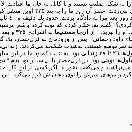
دند و همه را به شكل صليب بستند و با كابل به جان ما افتادن
بود. تا ساعت شش صبح روز بعد به بدن برهنه ما كابل می‌زد
زندانيانی مواجه شد
ردی؟“ گفتم نه، چكار كردم كه توبه كرده باشم. پرسيد
گفتم فكرهايم را نكرده‌ام. گفت: “ح
ج داود رحمانی“. پس از ورودمان به قزل‌حصار، يك گرو
تند سرموضع هستند، به‌شدت شكنجه می‌كردند. زندانی‌ها
سلول‌های انفرادی می‌فرستادند. در هر يك از اين سلول‌ها ٢٦ تا ٢٧ زندانی بود. به ع
ول‌ها نوبتی بود. در قزل‌حصاز يك پاسدار بود بنام “سو
ين می‌تراشيد و می‌گفت بخوريد. اگر كسی از اين كار اجت
ی‌كرد و موهای سرش را توی دهان‌اش فرو می‌كرد. اين ك
.