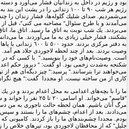
بود و رژيم در داخل به زندانيان فشار می‌آورد و دسته
رژيم هر شب ٩٠ تا ١٠٠ زندانی را در 
می‌شمرديم. صدای شليك گلوله‌ها، فشار زندان را چندين
می‌آمدند و با طرح سئوال“ مصاحبه می كنی“‌، قبل از آ
می‌بردند. يك شب نوبت به اتاق ما رسيد. اتاق ما، اتا
بشكنند، فشار خيلی زيادی به ما می‌آوردند. ما می‌دان
به دفتر مركزی بردند
وصيت بردند. بعد از چند لحظه لاجوردی جلاد هم آمد
است. وصيت‌نام‌های خود را بنويسيد.“ با كسی كه در ك
شكنجه به‌شدت زخمی بود. او گفت: “ ديروز حكم اعدام
می‌خواهند ترا بترسانند.“ پرسيد:“ چيز ديگه‌ای هم از ت
كاری از من ساخته نيست. او مجددا گفت:“ هيچ نگران ن
ما را با بچه‌های اعدامی به محل اعدام بردند و در يك 
“قاسم“ می‌خواند. او اس
مرگ آنان باشيم. همان لحظه حالت ناجوری به من دست
می‌دادند. بعد از اعدام، چشم‌های ما را بستند و سپس 
بودم. مجددا چشم‌بندهای ما را باز كردند. كاميونی ك
جليل“ كه از محافظان لاجوردی بود، تيرهای خلاص را زد