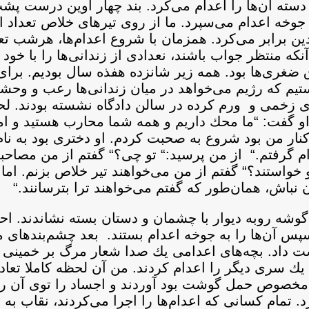
 دسته آن‌ها را اعدام می‌‌كرد. بند چهار اوين درست پش
پشت اين بند به جوخه اعدام می‌سپرد. ما از روی تيرهای خلاص تعداد
 برابر می‌كرد. همزمان با شروع اعدام‌ها، هرشب تعداد
نكه منتظر جواب باشند، نعدادی از زندانی‌ها را با خود
ق ضغری‌ها بود. همه زير شانزده هفذه سال بوديم. برای 
ستيم كه رژيم می‌خواهد در ميان زندانی‌ها رعب و وحشت
. حدود ٥٠٠ تا ٦٠٠ زندانی با پاهای زخمی و ورم كرده در سالن دادگاه نشسته ب
. او گفت: “ما محك داريم و همه شما محارب هستيد و
نار من بود شروع به صحبت كردم. او دختری بود به نام 
 گرفتم.“ از من پرسيد:“ تو چی؟“ گفتم از من مصاحبه
و خواستند؟“ گفتم از من می‌خواهند تير خلاص بزنم. اما ب
باش، همان‌طور كه گفتم می‌خواهند ترا بترسانند.“‌
گوشه‌ روبه ديوار با چشمان و دستان بسته نشاندند. احك
امی ٢٠ تا ٢٥ نفر را خواند و سپس آن‌ها را به جوخه اعدام بستند. بعد چشم‌ب
 داد. بچه‌های اعدامی يك صدا شعار مرگ بر خمينی و 
يك سری ديگر را اعدام كردند. من آن لحظه كاملا تعادل
ه مخصوص حمل گوشت بود آوردند و اجساد را توی آن ريح
. تمام كسانی كه اعدام‌ها را اجرا می‌كردند، نقاب به