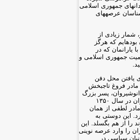
دان‏های جمهوری اسلامی
شناسان عرصه‏های
 شمار زیادی از
بوده‏ایم که هرگز
 یاران‏مان که در
مامیت جمهوری اسلامی و
شید.
ای یافتن محل دفن
، مادر فروغ تاجبخش
 انوشیروان، پسر بزرگ
مادر لطفی، در دو حکومت پادشاهی و اسلامی زندانی سیاسی بود. مادر لطفی همزمان با دستگیری انوشیروان در سال ١۳۵٠
ادر لطفی از همان
رد. این دوستی به
د را از هم بگسلد. این
ان را وارد عرصه نوینی
انیان سیاسی در