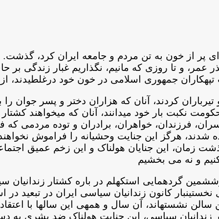
 پر از خون به تن مردم و جامعه ایران کرد، گذشت. دو
گذر عمر، و تا روزی که مانیم، نگذاریم غبار زندگی بر حا
 تپه‏کاران جمهوری اسلامی در خون خود درغلطیدند، از 
 و تیرباران کردند، آنان که هزاران دختر و پسر جوان را
مت نکبت بار خود می‏دانند، آنان که می‏خواهند کشتار 
ران، فرزندان، خواهران، برادران و توده مردمی که فرز
 شدند، هرگز این جنایت وحشیانه را فراموش نخواهند 
 گذشت زمان، این جنایان هولناک و این زخم عمیق اجتم
کنیم و نه می بخشیم
وششمین گردهمایی استکهلم در باره کشتار زندانیان 
خستین‏بار کانون زندانیان سیاسی ایران در تبعید در ا
 سالن نشسته‏اند، آن سال و همه‏ی این سال‏ها با اعتق
کشتار زندانیان سیاسی، این جنایت هولناک ضد بشری به