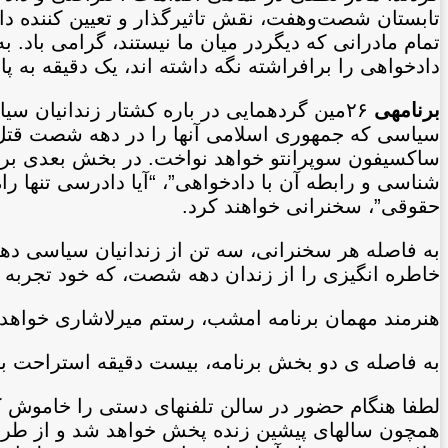
تابستان شصت‌وهفت، نقش تاثیرگذار و تعیین کننده داش
تمام مادرانی که دیگردر میان ما نیستند، گرامی باد. ب
دادخواهی را برافراشته نگه داشته اند، یک دقیقه به پا
برنامه‏ی
٢۶مین گردهمایی در باره کشتار زندانیان س
سیاسی که جمهوری اسلامی آنها را در دهه شصت قتل‌عا
ساکسیفون سوپرانتو خواهد نواخت. در بخش بعدی برن
شناسی و رابطه آن با دادخواهی”، “آیا دادرسی تنها ر
حقوقی”، سخنرانی خواهند کرد.
به فاصله هر سخنرانی، سه تن از زندانیان سیاسی ده
خاطره انگیزی را از زندان دهه شصت، که خود تجربه کر
هنرمند مهمان برنامه امشب، رستم میرلاشاری خواهد
به فاصله ‏ی دو بخش برنامه‏، بیست دقیقه استراحت 
لطفا هنگام حضور در سالن تلفن‏های دستی را خاموش کنید
هم‏چون سال‏های پیشین زنده پخش خواهد شد و از طری