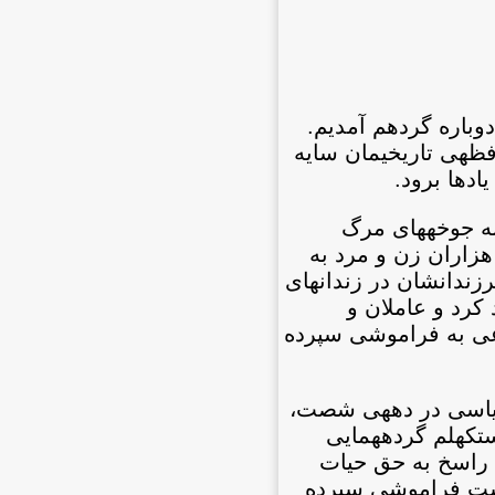
باره گرد‏هم آمدیم.
فظه‏ی تاریخی‏مان سایه
یادها برود.
 به جوخه‏های مرگ
هزاران زن و مرد به
ندان‏شان در زندان‏های
کرد و عاملان و
اعی به فراموشی سپرده
سیاسی در دهه‏ی شصت،
ستکهلم گرده‏همایی
اد راسخ به حق حیات
 دست فراموشی سپرده