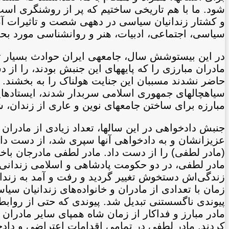
شود. ما با هم تاریخی ساختیم که پر از روشنگری است
و کشتار زندانیان سیاسی در دهه‏ی شصت و تاثیرات آ
سیاسی، اجتماعی، ادبیات، هنر و روانشناسی مورد بح
در این بیست‏وشش سال، جامعه‏ی ایران حوادث بسیار 
مادران مبارزی را که پایه‏های این جنبش بودند، را از 
حاضر نشدند مسببان این جنایت هولناک را به بخشند. ما 
سیاهچال‏های جمهوری اسلامی سربدار شدند، ایستاده‏ا
مبارزه برای ساختن جامعه‏ای نوین و عاری از زندان
جنبش دادخواهی در این سال‏ها، تعداد زیادی از مادران 
عزیزانشان و به دادخواهی آن‏ها سپری شد، از دست داد
(مادر لطفی) را از دست داد. مادر لطفی مادرجان باخ
زندگی‌اش دستخوش تغییر گردید و رفت و آمد به زندا
زمان با تعدادی از مادران و خانواده‌های زندانیان سیا
پیوندی ناگسستنی تبدیل شد. پیوندی که حتی از روابط خ
مادر مبارز و فداکار از زمان شاه همپای سایر مادران 
کردند. مادر لطفی در تمامی اقدامات اعتراضی و دادخو