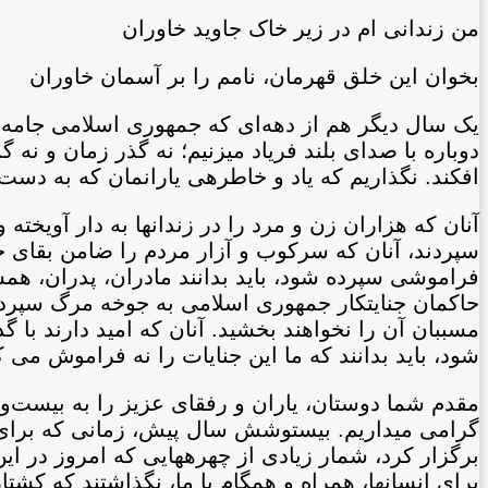
من زندانی ام در زیر خاک جاوید خاوران
بخوان این خلق قهرمان، نامم را بر آسمان خاوران
یک سال دیگر هم از دهه‌ای که جمهوری اسلامی جامه‌ای
دوباره با صدای بلند فریاد می‏زنیم؛ نه گذر زمان و نه 
افکند. نگذاریم که یاد و خاطره‏ی یاران‏مان که به دست
آنان که هزاران زن و مرد را در زندان‏ها به دار آویخته
سپردند، آنان که سرکوب و آزار مردم را ضامن بقای حکو
فراموشی سپرده شود، باید بدانند مادران، پدران، همس
حاکمان جنایت‏کار جمهوری اسلامی به جوخه مرگ سپرده
مسببان آن را نخواهند بخشید. آنان که امید دارند با
شود، باید بدانند که ما این جنایات را نه فراموش می 
مقدم شما دوستان، یاران و رفقای عزیز را به بیست‌
گرامی می‏داریم. بیست‏و‏شش سال پیش، زمانی که برای ن
برگزار کرد، شمار زیادی از چهره‏هایی که امروز در این
برای انسان‏ها، همراه و همگام با ما، نگذاشتند که 