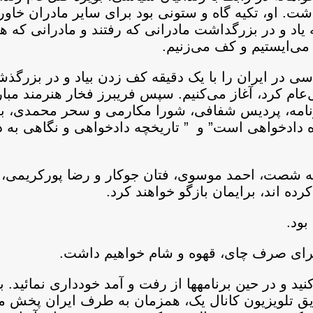
ت. او، تکیه گاه و ستونی بود برای سایر مادران خاورا
ه یاد و در بزرگداشت مادرانی که رفتند و مادرانی که ه
 می‌ایستیم و کف می‌زنیم.
یاسی در ایران را با یک دقیقه کف زدن بیاد و در بزرگ
م کرد، آغاز می‌کنیم. سپس فریبرز فخار هنرمند مبارز
امه، پردیس شفافی، شورا مکارمی و سحر محمدی، به ت
اه دادخواهی است” و ” تاریخچه دادخواهی و نگاهی به 
ه شصت، احمد موسوی، فتان جوکار و رضا پورکریمی، فر
ده اند، برایمان بازگو خواهند کرد.
 بود.
برای صرف چای، قهوه و شام خواهیم داشت.
 و در حین برنامه‏ها از رفت و آمد خودداری نمائید. بر
ق تلویزیون کانال یک، همزمان به طرف ایران پخش می