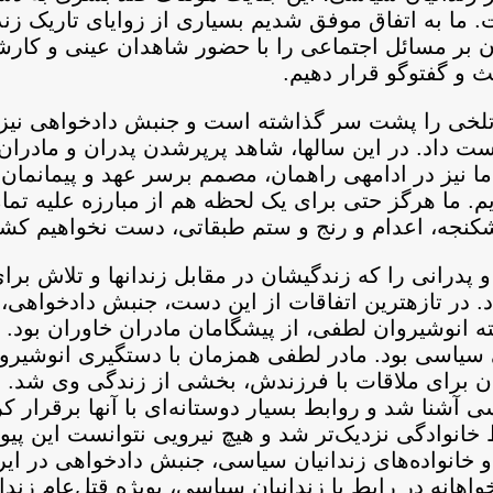
. ما به اتفاق موفق شدیم بسیاری از زوایای تاریک زن
ن بر مسائل اجتماعی را با حضور شاهدان عینی و کار
ث و گفت‏وگو قرار دهیم.
تلخی را پشت سر گذاشته است و جنبش دادخواهی نیز،
دست داد. در این سال‏ها، شاهد پرپرشدن پدران و مادران 
نیز در ادامه‏ی راهمان، مصمم برسر عهد و پیمان‏مان با
یم. ما هرگز حتی برای یک لحظه هم از مبارزه علیه ت
، شکنجه، اعدام و رنج و ستم طبقاتی، دست نخواهیم ک
و پدرانی را که زندگی‏شان در مقابل زندان‏ها و تلاش بر
. در تازه‏ترین اتفاقات از این دست، جنبش دادخواهی
ته انوشیروان لطفی، از پیشگامان مادران خاوران بود.
ن برای ملاقات با فرزندش، بخشی از زندگی وی شد. م
سی آشنا شد و روابط بسیار دوستانه‌ای با آنها برقرار ک
انوادگی نزدیک‌تر شد و هیچ نیرویی نتوانست این پیون
و خانواده‌های زندانیان سیاسی، جنبش دادخواهی در ایر
اهانه در رابط با زندانیان سیاسی، بویژه قتل‌عام زند