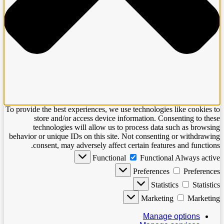
To pr
beha